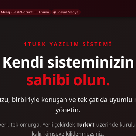
eli Mesaj · Sesli/Görüntülü Arama
🌐 Sosyal Medya
1TURK YAZILIM SİSTEMİ
Kendi sisteminizin
sahibi olun.
u, birbiriyle konuşan ve tek çatıda uyumlu 
yönetin.
 veri, tek omurga. Yerli çekirdek
TurkVT
üzerinde kurulu 
kalır, kimseye kilitlenmezsiniz.