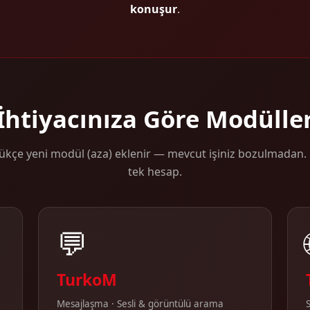
konuşur
.
İhtiyacınıza Göre Modülle
kçe yeni modül (aza) eklenir — mevcut işiniz bozulmadan. H
tek hesap.
💬
TurkoM
Mesajlaşma · Sesli & görüntülü arama