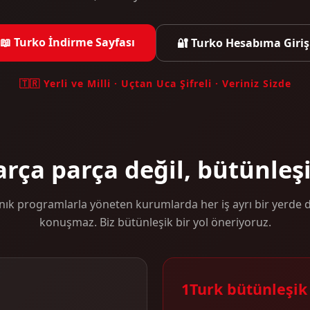
📖 Turko İndirme Sayfası
🔐 Turko Hesabıma Giriş
🇹🇷 Yerli ve Milli · Uçtan Uca Şifreli · Veriniz Sizde
arça parça değil, bütünleşi
nık programlarla yöneten kurumlarda her iş ayrı bir yerde du
konuşmaz. Biz bütünleşik bir yol öneriyoruz.
1Turk bütünleşik