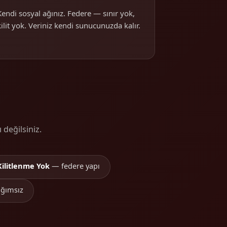
Kendi sosyal ağınız. Federe — sınır yok,
kilit yok. Veriniz kendi sunucunuzda kalır.
 değilsiniz.
Kilitlenme Yok
— federe yapı
ğımsız