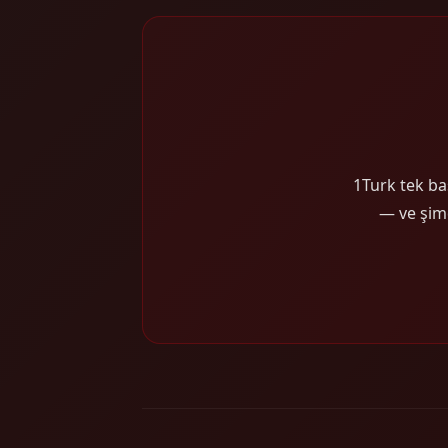
1Turk tek baş
— ve şimd