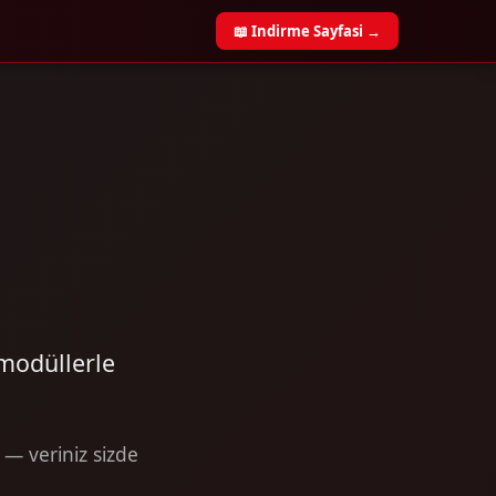
📖 Indirme Sayfasi →
modüllerle
— veriniz sizde