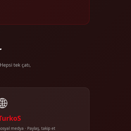
r
epsi tek çatı,
🌐
TurkoS
Sosyal medya · Paylaş, takip et