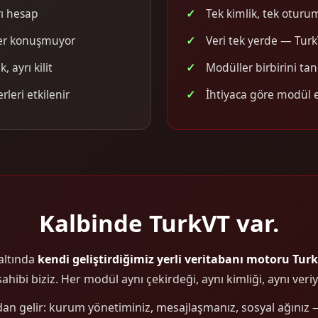
rı hesap
Tek kimlik, tek oturu
ler konuşmuyor
Veri tek yerde — Tur
, ayrı kilit
Modüller birbirini tanır
rleri etkilenir
İhtiyaca göre modül e
Kalbinde TurkVT var.
altında
kendi geliştirdiğimiz yerli veritabanı motoru Tur
ahibi biziz. Her modül aynı çekirdeği, aynı kimliği, aynı veriyi
an gelir: kurum yönetiminiz, mesajlaşmanız, sosyal ağınız