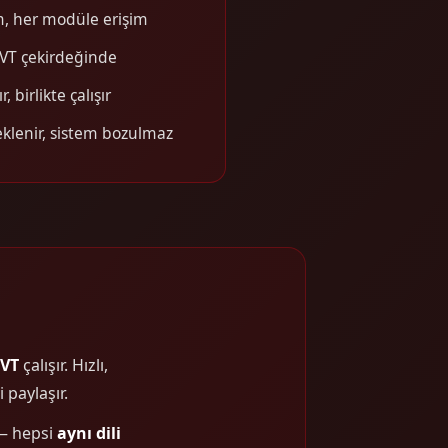
m, her modüle erişim
kVT çekirdeğinde
, birlikte çalışır
klenir, sistem bozulmaz
kVT
çalışır. Hızlı,
 paylaşır.
 — hepsi
aynı dili