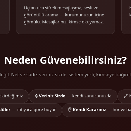
Uçtan uca şifreli mesajlaşma, sesli ve
görüntülü arama — kurumunuzun içine
gömülü. Mesajlarınızı kimse okuyamaz.
Neden Güvenebilirsiniz?
ğil. Net ve sade: veriniz sizde, sistem yerli, kimseye bağımlı
ekirdeğimiz
🔒
Veriniz Sizde
— kendi sunucunuzda
🔗
düler
— ihtiyaca göre büyür
✋
Kendi Kararınız
— hür ve ba